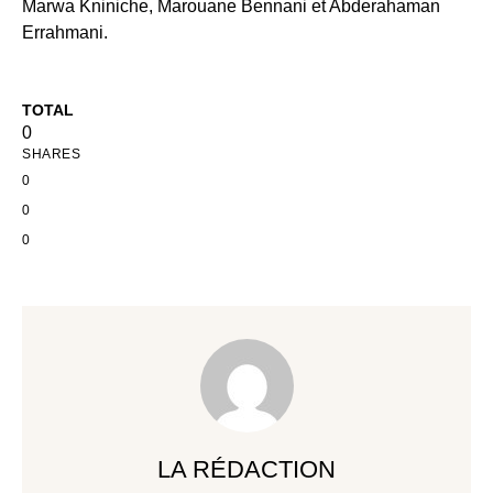
Marwa Kniniche, Marouane Bennani et Abderahaman
Errahmani.
TOTAL
0
SHARES
0
0
0
LA RÉDACTION