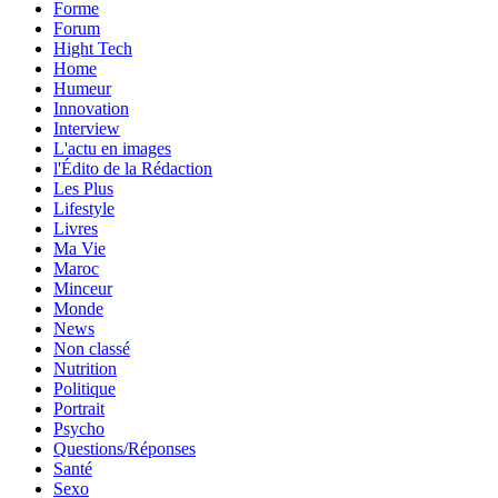
Forme
Forum
Hight Tech
Home
Humeur
Innovation
Interview
L'actu en images
l'Édito de la Rédaction
Les Plus
Lifestyle
Livres
Ma Vie
Maroc
Minceur
Monde
News
Non classé
Nutrition
Politique
Portrait
Psycho
Questions/Réponses
Santé
Sexo