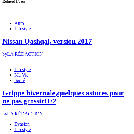
Related Posts
Auto
Lifestyle
Nissan Qashqai, version 2017
by
LA RÉDACTION
Lifestyle
Ma Vie
Santé
Grippe hivernale,quelques astuces pour
ne pas grossir!1/2
by
LA RÉDACTION
Evasion
Lifestyle