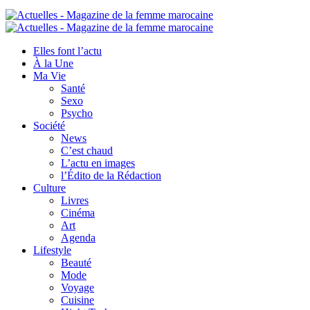
Elles font l’actu
À la Une
Ma Vie
Santé
Sexo
Psycho
Société
News
C’est chaud
L’actu en images
l’Édito de la Rédaction
Culture
Livres
Cinéma
Art
Agenda
Lifestyle
Beauté
Mode
Voyage
Cuisine