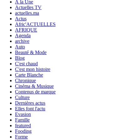
À la Une
Actuelles TV
actuelles.ma
Actus
Afric'ACTUELLES
AFRIQUE
Agenda
archive
Auto
Beauté & Mode
Blog
C'est chaud
C'est mon histoire
Carte Blanche
Chronique
Cinéma & Musique
Contenus de marque
Culture
Dernières actus
Elles font l'actu
Evasion
Famille
featured
Fooding
Forme