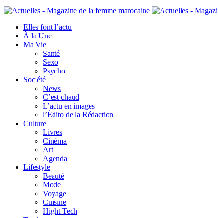
Elles font l’actu
À la Une
Ma Vie
Santé
Sexo
Psycho
Société
News
C’est chaud
L’actu en images
l’Édito de la Rédaction
Culture
Livres
Cinéma
Art
Agenda
Lifestyle
Beauté
Mode
Voyage
Cuisine
Hight Tech