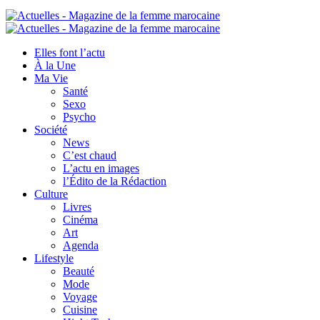
Elles font l’actu
À la Une
Ma Vie
Santé
Sexo
Psycho
Société
News
C’est chaud
L’actu en images
l’Édito de la Rédaction
Culture
Livres
Cinéma
Art
Agenda
Lifestyle
Beauté
Mode
Voyage
Cuisine