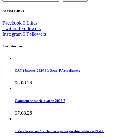
Social Links
Facebook
0
Likes
Twitter
0
Followers
Instagram
0
Followers
Les plus lus
CAN féminine 2026 | L’Onze d’Actuelles.ma
08.08.26
Comment se marie-t-on en 2026 ?
07.08.26
« Vive la mariée ! » : le mariage maghrébin célébré à l’IMA