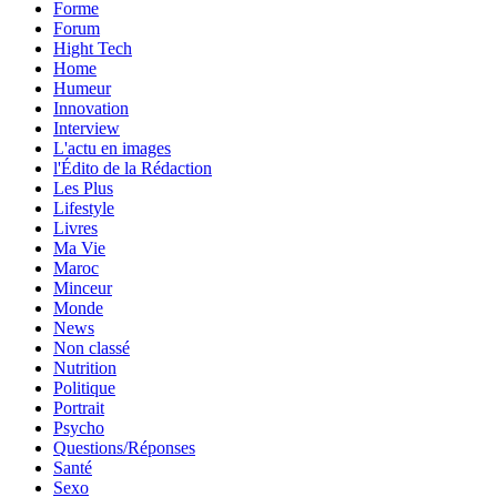
Forme
Forum
Hight Tech
Home
Humeur
Innovation
Interview
L'actu en images
l'Édito de la Rédaction
Les Plus
Lifestyle
Livres
Ma Vie
Maroc
Minceur
Monde
News
Non classé
Nutrition
Politique
Portrait
Psycho
Questions/Réponses
Santé
Sexo