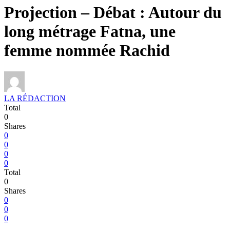
Projection – Débat : Autour du
long métrage Fatna, une
femme nommée Rachid
LA RÉDACTION
Total
0
Shares
0
0
0
0
Total
0
Shares
0
0
0