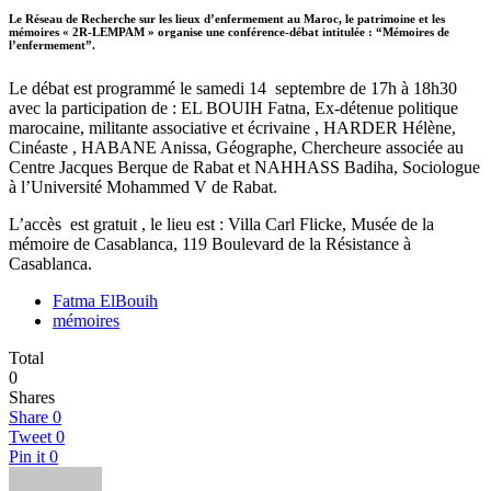
Le Réseau de Recherche sur les lieux d’enfermement au Maroc, le patrimoine et les
mémoires « 2R-LEMPAM » organise une conférence-débat intitulée : “
Mémoires de
l’enfermement”.
Le débat est programmé le samedi 14 septembre de 17h à 18h30
avec la participation de : EL BOUIH Fatna, Ex-détenue politique
marocaine, militante associative et écrivaine , HARDER Hélène,
Cinéaste , HABANE Anissa, Géographe, Chercheure associée au
Centre Jacques Berque de Rabat et NAHHASS Badiha, Sociologue
à l’Université Mohammed V de Rabat.
L’accès
est gratuit , le lieu est : Villa Carl Flicke, Musée de la
mémoire de Casablanca, 119 Boulevard de la Résistance à
Casablanca.
Fatma ElBouih
mémoires
Total
0
Shares
Share
0
Tweet
0
Pin it
0