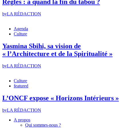
Règles : à quand la fin du tabou ?
by
LA RÉDACTION
Agenda
Culture
Yasmina Sbihi, sa vision de
« l’Architecture et de la Spiritualité »
by
LA RÉDACTION
Culture
featured
L’ONCF expose « Horizons Intérieurs »
by
LA RÉDACTION
A propos
Qui sommes-nous ?