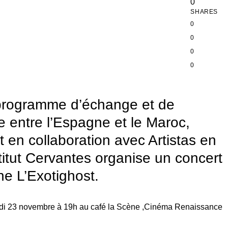
0
SHARES
0
0
0
0
programme d’échange et de
le entre l’Espagne et le Maroc,
 en collaboration avec Artistas en
stitut Cervantes organise un concert
e L’Exotighost.
edi 23 novembre à 19h au café la Scène ,Cinéma Renaissance