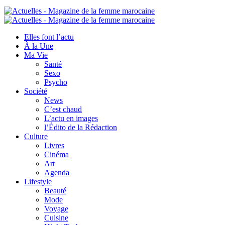
Elles font l’actu
À la Une
Ma Vie
Santé
Sexo
Psycho
Société
News
C’est chaud
L’actu en images
l’Édito de la Rédaction
Culture
Livres
Cinéma
Art
Agenda
Lifestyle
Beauté
Mode
Voyage
Cuisine