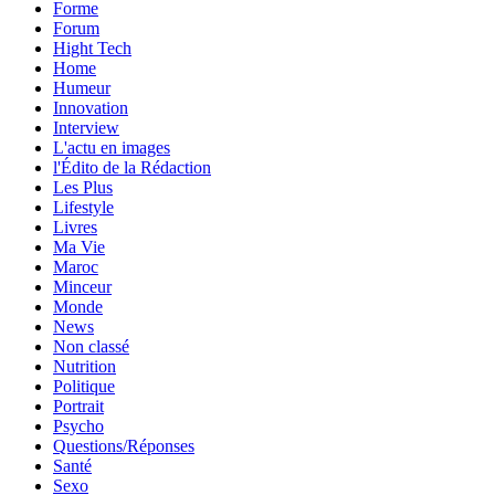
Forme
Forum
Hight Tech
Home
Humeur
Innovation
Interview
L'actu en images
l'Édito de la Rédaction
Les Plus
Lifestyle
Livres
Ma Vie
Maroc
Minceur
Monde
News
Non classé
Nutrition
Politique
Portrait
Psycho
Questions/Réponses
Santé
Sexo