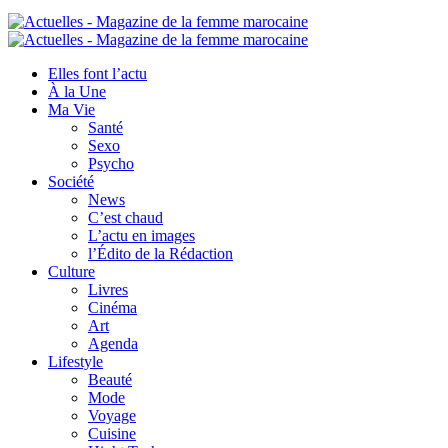
Elles font l’actu
À la Une
Ma Vie
Santé
Sexo
Psycho
Société
News
C’est chaud
L’actu en images
l’Édito de la Rédaction
Culture
Livres
Cinéma
Art
Agenda
Lifestyle
Beauté
Mode
Voyage
Cuisine