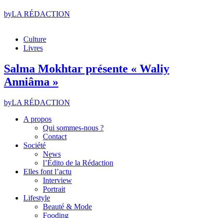
by
LA RÉDACTION
Culture
Livres
Salma Mokhtar présente « Waliy
Anniâma »
by
LA RÉDACTION
A propos
Qui sommes-nous ?
Contact
Société
News
l’Édito de la Rédaction
Elles font l’actu
Interview
Portrait
Lifestyle
Beauté & Mode
Fooding