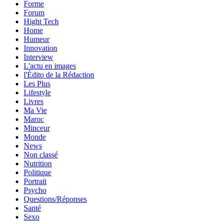
Forme
Forum
Hight Tech
Home
Humeur
Innovation
Interview
L'actu en images
l'Édito de la Rédaction
Les Plus
Lifestyle
Livres
Ma Vie
Maroc
Minceur
Monde
News
Non classé
Nutrition
Politique
Portrait
Psycho
Questions/Réponses
Santé
Sexo