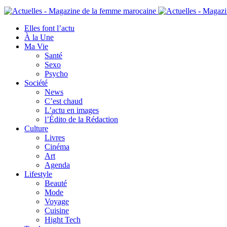
Elles font l’actu
À la Une
Ma Vie
Santé
Sexo
Psycho
Société
News
C’est chaud
L’actu en images
l’Édito de la Rédaction
Culture
Livres
Cinéma
Art
Agenda
Lifestyle
Beauté
Mode
Voyage
Cuisine
Hight Tech