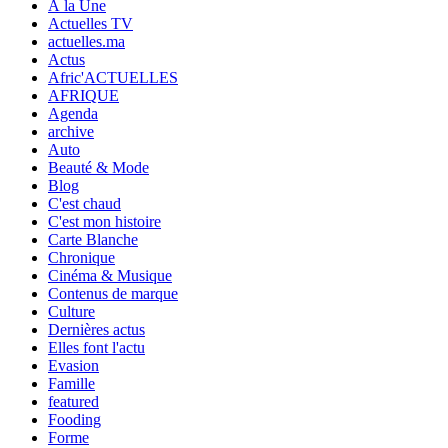
À la Une
Actuelles TV
actuelles.ma
Actus
Afric'ACTUELLES
AFRIQUE
Agenda
archive
Auto
Beauté & Mode
Blog
C'est chaud
C'est mon histoire
Carte Blanche
Chronique
Cinéma & Musique
Contenus de marque
Culture
Dernières actus
Elles font l'actu
Evasion
Famille
featured
Fooding
Forme