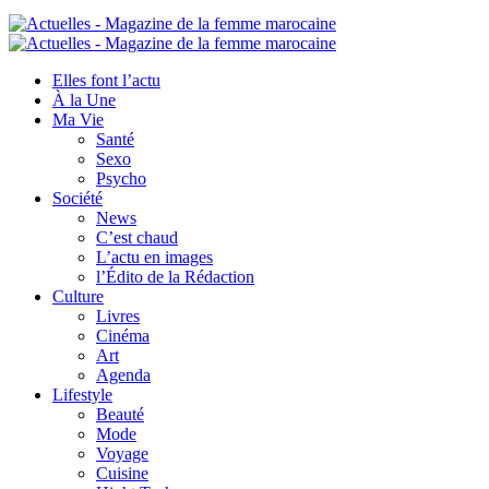
Elles font l’actu
À la Une
Ma Vie
Santé
Sexo
Psycho
Société
News
C’est chaud
L’actu en images
l’Édito de la Rédaction
Culture
Livres
Cinéma
Art
Agenda
Lifestyle
Beauté
Mode
Voyage
Cuisine