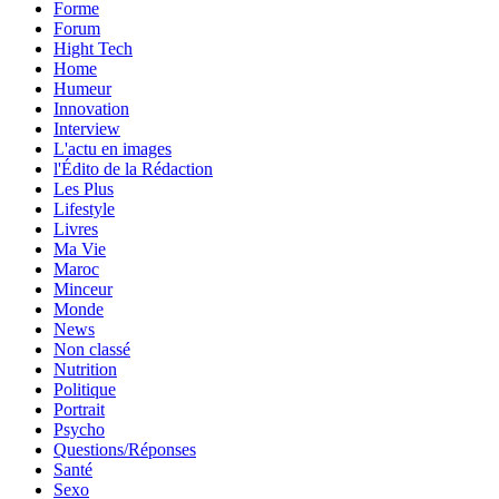
Forme
Forum
Hight Tech
Home
Humeur
Innovation
Interview
L'actu en images
l'Édito de la Rédaction
Les Plus
Lifestyle
Livres
Ma Vie
Maroc
Minceur
Monde
News
Non classé
Nutrition
Politique
Portrait
Psycho
Questions/Réponses
Santé
Sexo