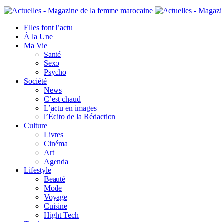
Elles font l’actu
À la Une
Ma Vie
Santé
Sexo
Psycho
Société
News
C’est chaud
L’actu en images
l’Édito de la Rédaction
Culture
Livres
Cinéma
Art
Agenda
Lifestyle
Beauté
Mode
Voyage
Cuisine
Hight Tech