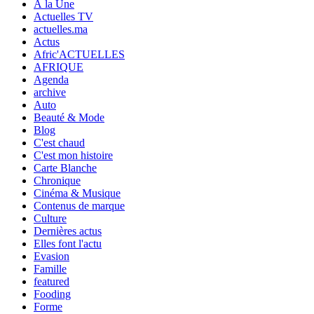
À la Une
Actuelles TV
actuelles.ma
Actus
Afric'ACTUELLES
AFRIQUE
Agenda
archive
Auto
Beauté & Mode
Blog
C'est chaud
C'est mon histoire
Carte Blanche
Chronique
Cinéma & Musique
Contenus de marque
Culture
Dernières actus
Elles font l'actu
Evasion
Famille
featured
Fooding
Forme