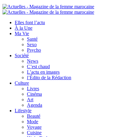
Elles font l’actu
À la Une
Ma Vie
Santé
Sexo
Psycho
Société
News
C’est chaud
L’actu en images
l’Édito de la Rédaction
Culture
Livres
Cinéma
Art
Agenda
Lifestyle
Beauté
Mode
Voyage
Cuisine