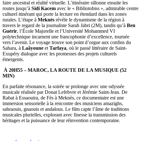
faire ancestral et réalité virtuelle. L’itinéraire sillonne ensuite les
routes jusqu’à
Sidi Kacem
avec le « Bibliotobiss », admirable centre
culturel itinérant qui porte la lecture en étendard dans les zones
rurales. L’étape à
Meknès
révèle le dynamisme de la région à
travers le regard de la journaliste Sarah Jabri (2M), tandis qu’à
Ben
Guérir
, l’École Majorelle et l’Université Mohammed VI
polytechnique incarnent une francophonie d’excellence, tournée
vers l’avenir. Le voyage trouve son point d’orgue aux confins du
Sahara, à
Laâyoune
et
Tarfaya
, où le passé littéraire de Saint-
Exupéry dialogue avec les promesses des projets culturels
émergents.
À 20H55 – MAROC, LA ROUTE DE LA MUSIQUE (52
MIN)
En parfaite résonance, la soirée se prolonge avec une odyssée
musicale réalisée par Donat Lefebvre et Jérémie Saint-Jean. De
Rabat à Essaouira, de Fès à Meknès, ce documentaire est une
immersion sensorielle à la rencontre des musiciens amazighs,
sahraouis, gnaouis et andalous. Le film capte l’âme de traditions
musicales plurielles, explorant avec finesse la transmission des
héritages et la puissance de leur réinvention contemporaine.