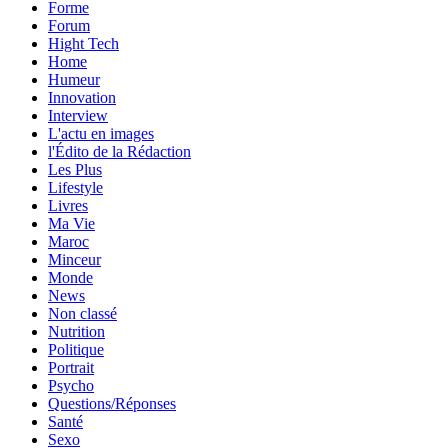
Forme
Forum
Hight Tech
Home
Humeur
Innovation
Interview
L'actu en images
l'Édito de la Rédaction
Les Plus
Lifestyle
Livres
Ma Vie
Maroc
Minceur
Monde
News
Non classé
Nutrition
Politique
Portrait
Psycho
Questions/Réponses
Santé
Sexo