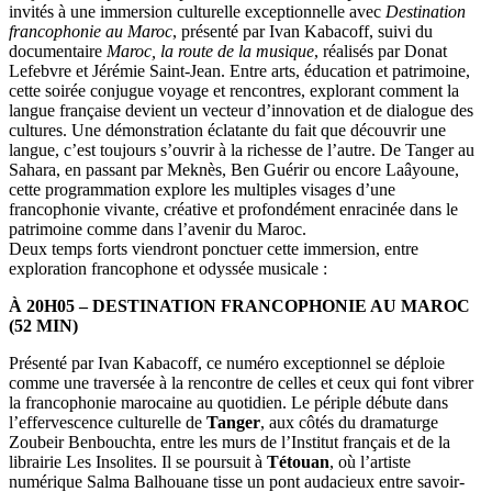
invités à une immersion culturelle exceptionnelle avec
Destination
francophonie au Maroc
, présenté par Ivan Kabacoff, suivi du
documentaire
Maroc, la route de la musique
, réalisés par Donat
Lefebvre et Jérémie Saint-Jean. Entre arts, éducation et patrimoine,
cette soirée conjugue voyage et rencontres, explorant comment la
langue française devient un vecteur d’innovation et de dialogue des
cultures. Une démonstration éclatante du fait que découvrir une
langue, c’est toujours s’ouvrir à la richesse de l’autre. De Tanger au
Sahara, en passant par Meknès, Ben Guérir ou encore Laâyoune,
cette programmation explore les multiples visages d’une
francophonie vivante, créative et profondément enracinée dans le
patrimoine comme dans l’avenir du Maroc.
Deux temps forts viendront ponctuer cette immersion, entre
exploration francophone et odyssée musicale :
À 20H05 – DESTINATION FRANCOPHONIE AU MAROC
(52 MIN)
Présenté par Ivan Kabacoff, ce numéro exceptionnel se déploie
comme une traversée à la rencontre de celles et ceux qui font vibrer
la francophonie marocaine au quotidien. Le périple débute dans
l’effervescence culturelle de
Tanger
, aux côtés du dramaturge
Zoubeir Benbouchta, entre les murs de l’Institut français et de la
librairie Les Insolites. Il se poursuit à
Tétouan
, où l’artiste
numérique Salma Balhouane tisse un pont audacieux entre savoir-