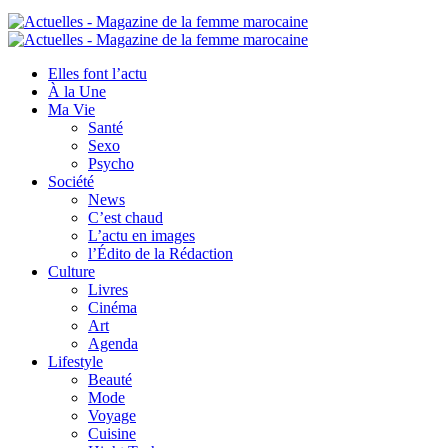
Elles font l’actu
À la Une
Ma Vie
Santé
Sexo
Psycho
Société
News
C’est chaud
L’actu en images
l’Édito de la Rédaction
Culture
Livres
Cinéma
Art
Agenda
Lifestyle
Beauté
Mode
Voyage
Cuisine