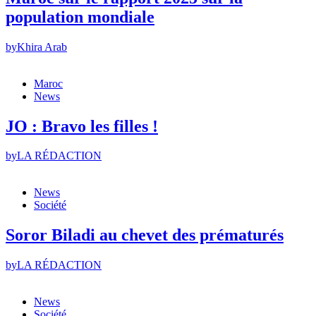
population mondiale
by
Khira Arab
Maroc
News
JO : Bravo les filles !
by
LA RÉDACTION
News
Société
Soror Biladi au chevet des prématurés
by
LA RÉDACTION
News
Société