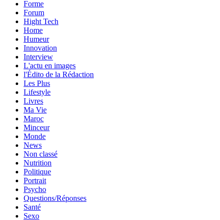
Forme
Forum
Hight Tech
Home
Humeur
Innovation
Interview
L'actu en images
l'Édito de la Rédaction
Les Plus
Lifestyle
Livres
Ma Vie
Maroc
Minceur
Monde
News
Non classé
Nutrition
Politique
Portrait
Psycho
Questions/Réponses
Santé
Sexo