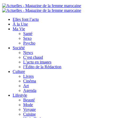
Elles font l’actu
À la Une
Ma Vie
Santé
Sexo
Psycho
Société
News
C’est chaud
L’actu en images
l’Édito de la Rédaction
Culture
Livres
Cinéma
Art
Agenda
Lifestyle
Beauté
Mode
Voyage
Cuisine