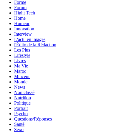
Forme
Forum
Hight Tech
Home
Humeur
Innovation
Interview
L'actu en images
l'Édito de la Rédaction
Les Plus
Lifestyle
Livres
Ma Vie
Maroc
Minceur
Monde
News
Non classé
Nutrition
Politique
Portrait
Psycho
Questions/Réponses
Santé
Sexo