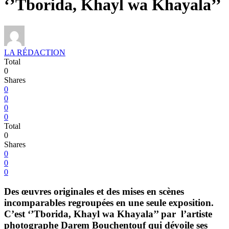
‘’Tborida, Khayl wa Khayala’’
LA RÉDACTION
Total
0
Shares
0
0
0
0
Total
0
Shares
0
0
0
Des œuvres originales et des mises en scènes
incomparables regroupées en une seule exposition.
C’est ‘’Tborida, Khayl wa Khayala’’ par l’artiste
photographe Darem Bouchentouf qui dévoile ses