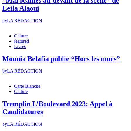
“Marocaines au-devant de la scène” de
Leila Alaoui
by
LA RÉDACTION
Culture
featured
Livres
Mounia Belafia publie “Hors les murs”
by
LA RÉDACTION
Carte Blanche
Culture
Tremplin L’Boulevard 2023: Appel à
Candidatures
by
LA RÉDACTION