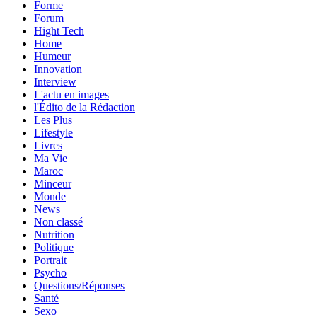
Forme
Forum
Hight Tech
Home
Humeur
Innovation
Interview
L'actu en images
l'Édito de la Rédaction
Les Plus
Lifestyle
Livres
Ma Vie
Maroc
Minceur
Monde
News
Non classé
Nutrition
Politique
Portrait
Psycho
Questions/Réponses
Santé
Sexo