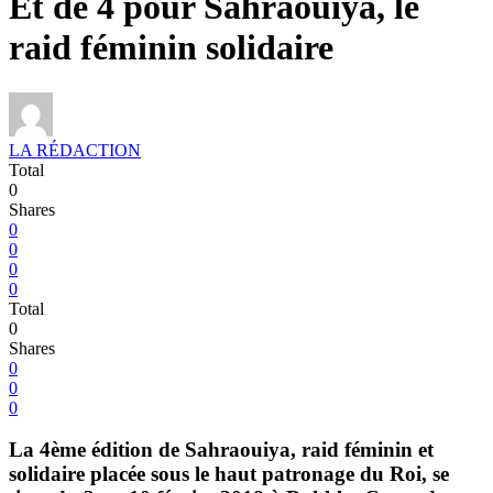
Et de 4 pour Sahraouiya, le
raid féminin solidaire
LA RÉDACTION
Total
0
Shares
0
0
0
0
Total
0
Shares
0
0
0
La 4ème édition de Sahraouiya, raid féminin et
solidaire placée sous le haut patronage du Roi, se