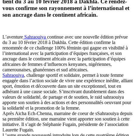
tient du 3 au 10 février 2018 à Dakhla. Ce rendez-
vous confirme son rayonnement à l’international et
son ancrage dans le continent africain.
L’aventure
Sahraouiya
continue avec une nouvelle édition prévue
du 3 au 10 février 2018 à Dakhla. Cette édition confirme la
renommée de ce challenge 100% féminin qui gagne en visibilité à
l’international avec la participation d’équipes françaises, et son
ancrage dans le continent africain avec la participation d’équipes
africaines de femmes d’influences kenyanes, nigériennes,
camerounaises, ghanéennes et sud africaines.
Sahraouiya
, challenge sportif et solidaire, permet à toute femme
engagée dans l’action sociale de vivre une expérience inédite, alliant
sport, émotion et découverte dans un site exceptionnel, tout en
adhérant à une cause sociale. S’inscrivant durablement dans des
valeurs de solidarité, de partage et de soutien, le raid sahraouiya
apporte son soutien à des actions et des personnalités oeuvrant pour
la solidarité et la promotion de la femme.
Après Aicha Ech-Chenna, marraine de coeur de sSahraouiya depuis
sa première édition, une marraine vient apporter son soutien à cette
initiative. Il s’agit de Stéphanie Fugain, présidente de l’association
Laurette Fugain.
L’autre grande nouveauté introduite lors de cette quatrième édition