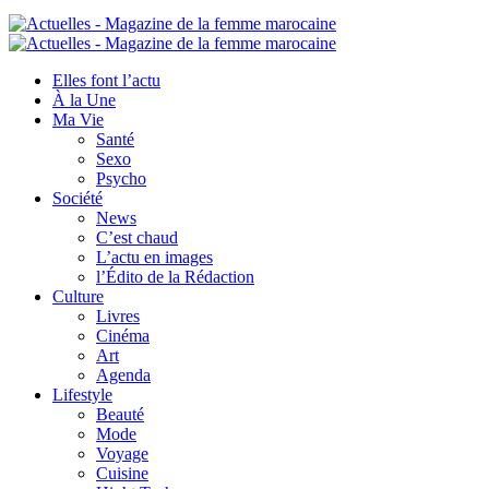
Elles font l’actu
À la Une
Ma Vie
Santé
Sexo
Psycho
Société
News
C’est chaud
L’actu en images
l’Édito de la Rédaction
Culture
Livres
Cinéma
Art
Agenda
Lifestyle
Beauté
Mode
Voyage
Cuisine