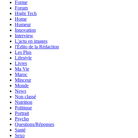
Forme
Forum
Hight Tech
Home
Humeur
Innovation
Interview
L'actu en images
l'Édito de la Rédaction
Les Plus
Lifestyle
Livres
Ma Vie
Maroc
Minceur
Monde
News
Non classé
Nutrition
Politique
Portrait
Psycho
Questions/Réponses
Santé
Sexo