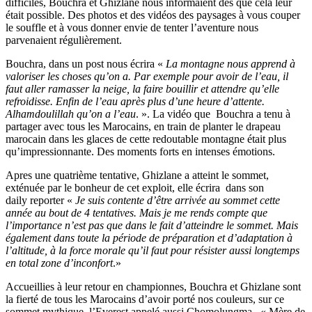
difficiles, Bouchra et Ghizlane nous informaient dès que cela leur
était possible. Des photos et des vidéos des paysages à vous couper
le souffle et à vous donner envie de tenter l’aventure nous
parvenaient régulièrement.
Bouchra, dans un post nous écrira «
La montagne nous apprend à
valoriser les choses qu’on a. Par exemple pour avoir de l’eau, il
faut aller ramasser la neige, la faire bouillir et attendre qu’elle
refroidisse. Enfin de l’eau après plus d’une heure d’attente.
Alhamdoulillah qu’on a l’eau
. ». La vidéo que Bouchra a tenu à
partager avec tous les Marocains, en train de planter le drapeau
marocain dans les glaces de cette redoutable montagne était plus
qu’impressionnante. Des moments forts en intenses émotions.
Apres une quatrième tentative, Ghizlane a atteint le sommet,
exténuée par le bonheur de cet exploit, elle écrira dans son
daily reporter «
Je suis contente d’être arrivée au sommet cette
année au bout de 4 tentatives. Mais je me rends compte que
l’importance n’est pas que dans le fait d’atteindre le sommet. Mais
également dans toute la période de préparation et d’adaptation à
l’altitude, à la force morale qu’il faut pour résister aussi longtemps
en total zone d’inconfort
.»
Accueillies à leur retour en championnes, Bouchra et Ghizlane sont
la fierté de tous les Marocains d’avoir porté nos couleurs, sur ce
sommet mythique, l’Everest appelé aussi Chomolungma , « Mère de