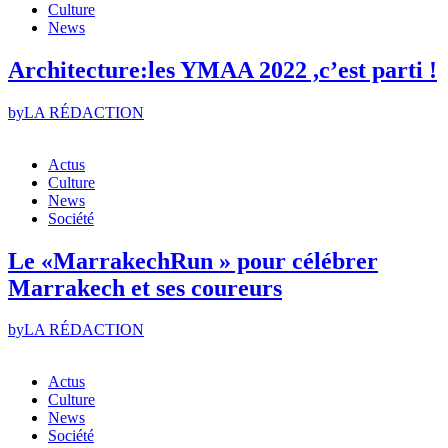
Culture
News
Architecture:les YMAA 2022 ,c’est parti !
by
LA RÉDACTION
Actus
Culture
News
Société
Le «MarrakechRun » pour célébrer
Marrakech et ses coureurs
by
LA RÉDACTION
Actus
Culture
News
Société