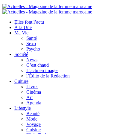
Elles font l’actu
À la Une
Ma Vie
Santé
Sexo
Psycho
Société
News
C’est chaud
L’actu en images
l’Édito de la Rédaction
Culture
Livres
Cinéma
Art
Agenda
Lifestyle
Beauté
Mode
Voyage
Cuisine