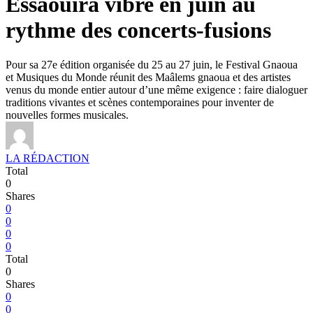
Essaouira vibre en juin au
rythme des concerts-fusions
Pour sa 27e édition organisée du 25 au 27 juin, le Festival Gnaoua
et Musiques du Monde réunit des Maâlems gnaoua et des artistes
venus du monde entier autour d’une même exigence : faire dialoguer
traditions vivantes et scènes contemporaines pour inventer de
nouvelles formes musicales.
LA RÉDACTION
Total
0
Shares
0
0
0
0
Total
0
Shares
0
0