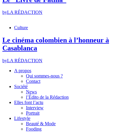
by
LA RÉDACTION
Culture
Le cinéma colombien à l’honneur à
Casablanca
by
LA RÉDACTION
A propos
Qui sommes-nous ?
Contact
Société
News
l’Édito de la Rédaction
Elles font l’actu
Interview
Portrait
Lifestyle
Beauté & Mode
Fooding