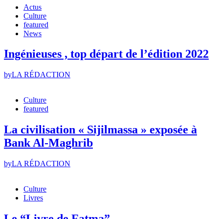
Actus
Culture
featured
News
Ingénieuses , top départ de l’édition 2022
by
LA RÉDACTION
Culture
featured
La civilisation « Sijilmassa » exposée à
Bank Al-Maghrib
by
LA RÉDACTION
Culture
Livres
Le “Livre de Fatma”