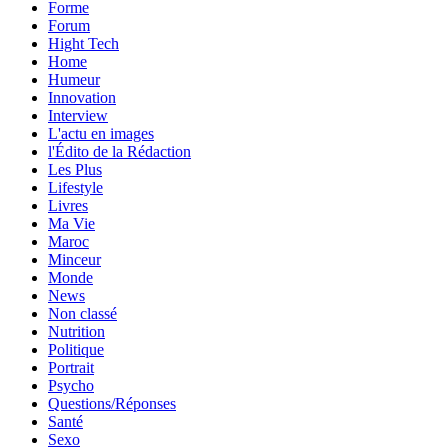
Forme
Forum
Hight Tech
Home
Humeur
Innovation
Interview
L'actu en images
l'Édito de la Rédaction
Les Plus
Lifestyle
Livres
Ma Vie
Maroc
Minceur
Monde
News
Non classé
Nutrition
Politique
Portrait
Psycho
Questions/Réponses
Santé
Sexo