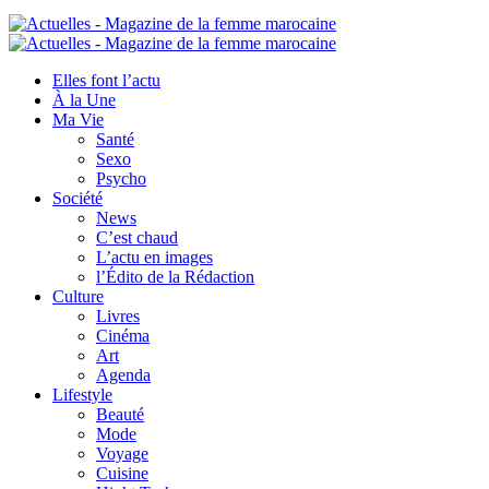
Elles font l’actu
À la Une
Ma Vie
Santé
Sexo
Psycho
Société
News
C’est chaud
L’actu en images
l’Édito de la Rédaction
Culture
Livres
Cinéma
Art
Agenda
Lifestyle
Beauté
Mode
Voyage
Cuisine