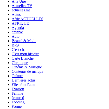
À la Une
Actuelles TV
actuelles.ma
Actus
Afric'ACTUELLES
AFRIQUE
Agenda
archive
Auto
Beauté & Mode
Blog
C'est chaud
C'est mon histoire
Carte Blanche
Chronique
Cinéma & Musique
Contenus de marque
Culture
Dernières actus
Elles font l'actu
Evasion
Famille
featured
Fooding
Forme