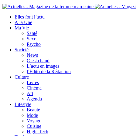
Elles font l’actu
À la Une
Ma Vie
Santé
Sexo
Psycho
Société
News
C’est chaud
L’actu en images
l’Édito de la Rédaction
Culture
Livres
Cinéma
Art
Agenda
Lifestyle
Beauté
Mode
Voyage
Cuisine
Hight Tech