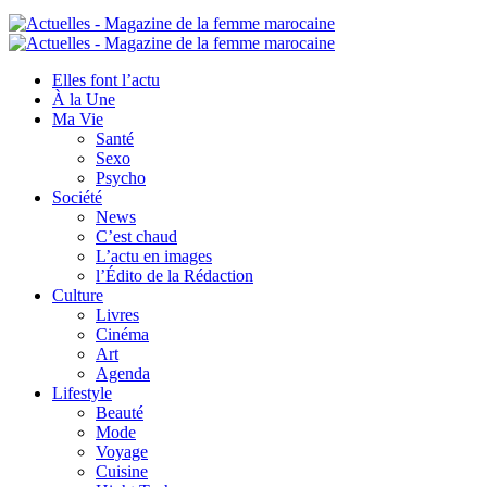
Elles font l’actu
À la Une
Ma Vie
Santé
Sexo
Psycho
Société
News
C’est chaud
L’actu en images
l’Édito de la Rédaction
Culture
Livres
Cinéma
Art
Agenda
Lifestyle
Beauté
Mode
Voyage
Cuisine