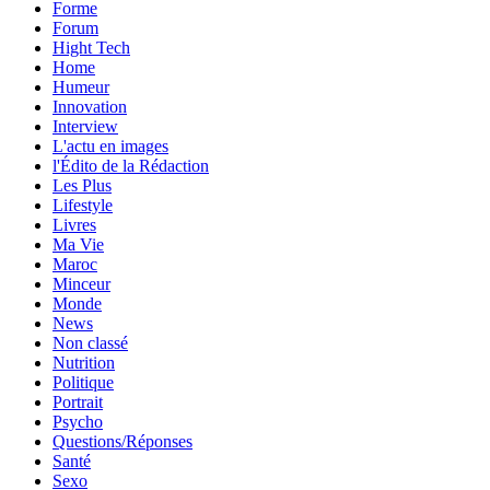
Forme
Forum
Hight Tech
Home
Humeur
Innovation
Interview
L'actu en images
l'Édito de la Rédaction
Les Plus
Lifestyle
Livres
Ma Vie
Maroc
Minceur
Monde
News
Non classé
Nutrition
Politique
Portrait
Psycho
Questions/Réponses
Santé
Sexo