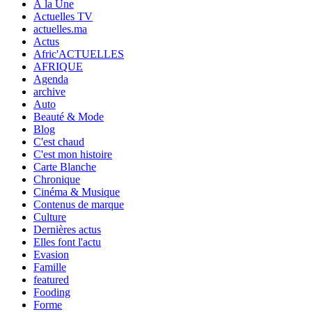
À la Une
Actuelles TV
actuelles.ma
Actus
Afric'ACTUELLES
AFRIQUE
Agenda
archive
Auto
Beauté & Mode
Blog
C'est chaud
C'est mon histoire
Carte Blanche
Chronique
Cinéma & Musique
Contenus de marque
Culture
Dernières actus
Elles font l'actu
Evasion
Famille
featured
Fooding
Forme