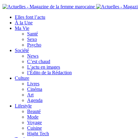
Elles font l’actu
À la Une
Ma Vie
Santé
Sexo
Psycho
Société
News
C’est chaud
L’actu en images
l’Édito de la Rédaction
Culture
Livres
Cinéma
Art
Agenda
Lifestyle
Beauté
Mode
Voyage
Cuisine
Hight Tech