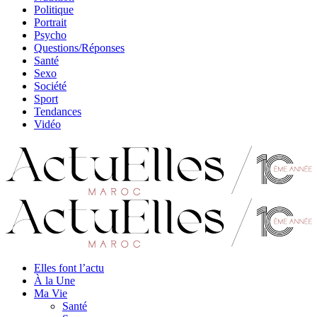
Politique
Portrait
Psycho
Questions/Réponses
Santé
Sexo
Société
Sport
Tendances
Vidéo
Elles font l’actu
À la Une
Ma Vie
Santé