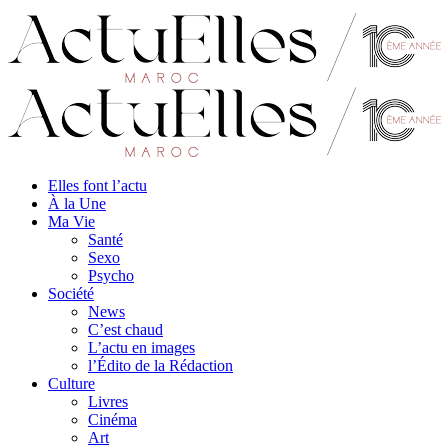
Elles font l’actu
À la Une
Ma Vie
Santé
Sexo
Psycho
Société
News
C’est chaud
L’actu en images
l’Édito de la Rédaction
Culture
Livres
Cinéma
Art