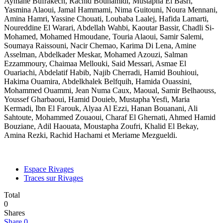
Aymane Bufrakech, Rachid Bouhamidi, Mustapha El Basri,
Yasmina Alaoui, Jamal Hammami, Nima Guitouni, Noura Mennani,
Amina Hamri, Yassine Chouati, Loubaba Laalej, Hafida Lamarti,
Noureddine El Warari, Abdellah Wahbi, Kaoutar Bassir, Chadli Si-
Mohamed, Mohamed Hmoudane, Touria Alaoui, Samir Salemi,
Soumaya Raissouni, Nacir Chemao, Karima Di Lena, Amine
Asselman, Abdelkader Meskar, Mohamed Azouzi, Salman
Ezzammoury, Chaimaa Mellouki, Said Messari, Asmae El
Ouariachi, Abdelatif Habib, Najib Cherradi, Hamid Bouhioui,
Hakima Ouamira, Abdelkhalek Belfquih, Hamida Ouassini,
Mohammed Ouammi, Jean Numa Caux, Maoual, Samir Belhaouss,
Youssef Gharbaoui, Hamid Douieb, Mustapha Yesfi, Maria
Kermadi, Ibn El Farouk, Alyaa Al Ezzi, Hanan Bouanani, Ali
Sahtoute, Mohammed Zouaoui, Charaf El Ghernati, Ahmed Hamid
Bouziane, Adil Haouata, Moustapha Zoufri, Khalid El Bekay,
Amina Rezki, Rachid Hachami et Meriame Mezgueldi.
Espace Rivages
Traces sur Rivages
Total
0
Shares
Share
0