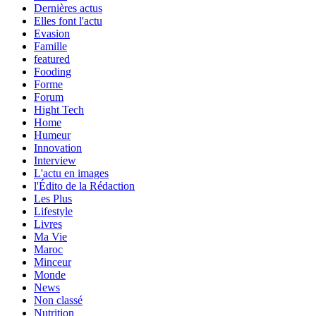
Dernières actus
Elles font l'actu
Evasion
Famille
featured
Fooding
Forme
Forum
Hight Tech
Home
Humeur
Innovation
Interview
L'actu en images
l'Édito de la Rédaction
Les Plus
Lifestyle
Livres
Ma Vie
Maroc
Minceur
Monde
News
Non classé
Nutrition