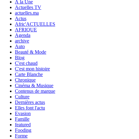
À la Une
Actuelles TV
actuelles.ma
Actus
Afric'ACTUELLES
AFRIQUE
Agenda
archive
Auto
Beauté & Mode
Blog
C'est chaud
C'est mon histoire
Carte Blanche
Chronique
Cinéma & Musique
Contenus de marque
Culture
Dernières actus
Elles font l'actu
Evasion
Famille
featured
Fooding
Forme