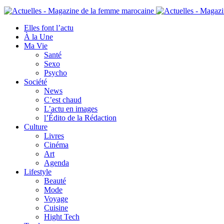
Elles font l’actu
À la Une
Ma Vie
Santé
Sexo
Psycho
Société
News
C’est chaud
L’actu en images
l’Édito de la Rédaction
Culture
Livres
Cinéma
Art
Agenda
Lifestyle
Beauté
Mode
Voyage
Cuisine
Hight Tech