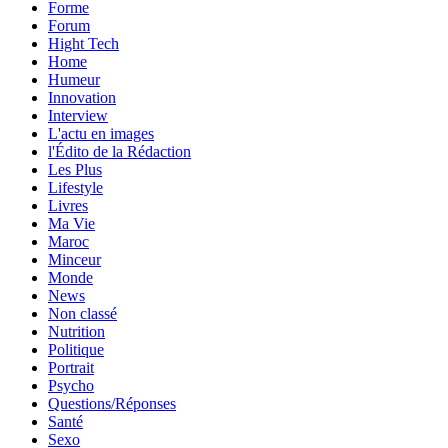
Forme
Forum
Hight Tech
Home
Humeur
Innovation
Interview
L'actu en images
l'Édito de la Rédaction
Les Plus
Lifestyle
Livres
Ma Vie
Maroc
Minceur
Monde
News
Non classé
Nutrition
Politique
Portrait
Psycho
Questions/Réponses
Santé
Sexo