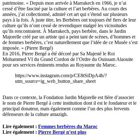
patrimoine. « Depuis mon arrivée à Marrakech en 1966, je n’ai
cessé d’être fasciné par la culture et l’art berbères. Au cours des
années, j’ai collectionné, admiré cet art qui s’étend sur plusieurs
pays à la fois. À juste titre, les Berbères ont toujours été fiers de leur
culture qu’ils n’ont cessé de revendiquer malgré les vicissitudes
qu’ils rencontraient. À Marrakech, pays berbère, dans le Jardin
Majorelle créé par un artiste qui a peint tant de scènes, d’hommes et
de femmes berbères, c’est naturellement que l’idée de ce Musée s’est
imposée. » (Pierre Bergé)
En 2016, Pierre Bergé a été décoré par Sa Majesté le Roi
Mohammed VI du Grand Cordon de l’Ordre du Ouissam Alaouite
pour ses services éminents rendus au Royaume du Maroc.
https://www.instagram.com/p/CE8tSiDpA4h/?
utm_source=ig_web_button_share_sheet
Dans ce contexte, la Fondation Jardin Majorelle est fière d’associer
le nom de Pierre Bergé à cette institution dont il est le fondateur et le
principal donateur, mais également comme l’un des plus fervents
défenseurs de la culture amazigh.
Lire également :
Femmes berbères du Maroc
Lire également :
Pierre Bergé n’est plus