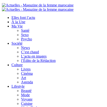
Elles font l’actu
À la Une
Ma Vie
Santé
Sexo
Psycho
Société
News
C’est chaud
L’actu en images
l’Édito de la Rédaction
Culture
Livres
Cinéma
Art
Agenda
Lifestyle
Beauté
Mode
Voyage
Cuisine