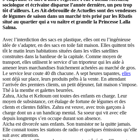
sociologue et écrivaine disparue l’année dernière, un peu trop
tôt d’ailleurs. Les Ait-debrouille de Actuelles sont des vendeuses
de légumes de saison dans un marché très prisé par les Rbatis
situé au quartier qui a vu naître et grandir la Princesse Lalla
Salma.
Avec l’interdiction des sacs en plastique, elles ont eu l’ingénieuse
idée de s’adapter, en des sacs en toile fait maison. Elles quittent très
tôt le matin leurs habitations situées dans les villes satellites
construites dans la banlieue de la capitale. Comme moyen de
transport, elles utilisent le service d’un triporteur qui les aide à
amener leurs marchandises fraichement achetées au marché de gros.
Le service leur coute 40 dh chacune. A sept heures tapantes,
elles
sont déjà sur place, leurs produits prêts à la vente. En attendant
l’arrivée des premiers clients, un petit déjeuner, fait maison s’impose.
Thé à la menthe et galettes beurrées.
Zahra, Aicha et Keltoum ont toutes des enfants en charge. Leur
moyen de subsistance, cet étalage de fortune de légumes et des
clients et clientes fidèles. Zahra est veuve, avec trois garçons à
charge dont un a un handicap mental. Sa soeur qui vit avec elle
depuis longtemps s’en occupe durant son absence.
Aicha est divorcée sans enfants. Son transistor ne la quitte jamais.
Elle connait toutes les stations de radio et quelques émissions qu’elle
suit avec attention.