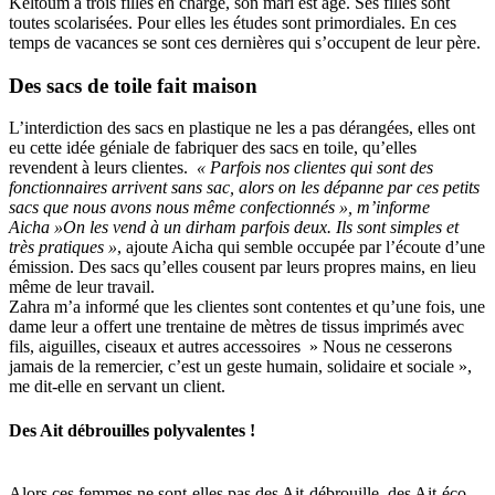
Keltoum a trois filles en charge, son mari est âgé. Ses filles sont
toutes scolarisées. Pour elles les études sont primordiales. En ces
temps de vacances se sont ces dernières qui s’occupent de leur père.
Des sacs de toile fait maison
L’interdiction des sacs en plastique ne les a pas dérangées, elles ont
eu cette idée géniale de fabriquer des sacs en toile, qu’elles
revendent à leurs clientes.
« Parfois nos clientes qui sont des
fonctionnaires arrivent sans sac, alors on les dépanne par ces petits
sacs que nous avons nous même confectionnés », m’informe
Aicha »On les vend à un dirham parfois deux. Ils sont simples et
très pratiques »
, ajoute Aicha qui semble occupée par l’écoute d’une
émission. Des sacs qu’elles cousent par leurs propres mains, en lieu
même de leur travail.
Zahra m’a informé que les clientes sont contentes et qu’une fois, une
dame leur a offert une trentaine de mètres de tissus imprimés avec
fils, aiguilles, ciseaux et autres accessoires » Nous ne cesserons
jamais de la remercier, c’est un geste humain, solidaire et sociale »,
me dit-elle en servant un client.
Des Ait débrouilles polyvalentes
!
Alors ces femmes ne sont-elles pas des Ait-débrouille, des Ait-éco-