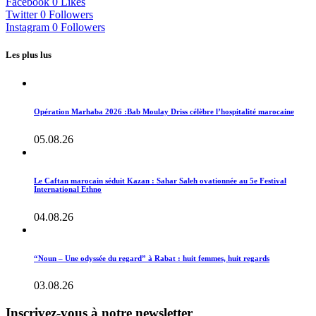
Facebook
0
Likes
Twitter
0
Followers
Instagram
0
Followers
Les plus lus
Opération Marhaba 2026 :Bab Moulay Driss célèbre l’hospitalité marocaine
05.08.26
Le Caftan marocain séduit Kazan : Sahar Saleh ovationnée au 5e Festival
International Ethno
04.08.26
“Noun – Une odyssée du regard” à Rabat : huit femmes, huit regards
03.08.26
Inscrivez-vous à notre newsletter