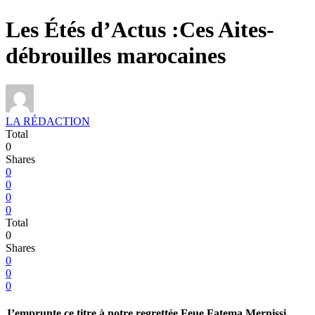
Les Étés d’Actus :Ces Aites-
débrouilles marocaines
LA RÉDACTION
Total
0
Shares
0
0
0
0
Total
0
Shares
0
0
0
J’emprunte ce titre à notre regrettée Feue Fatema Mernissi,