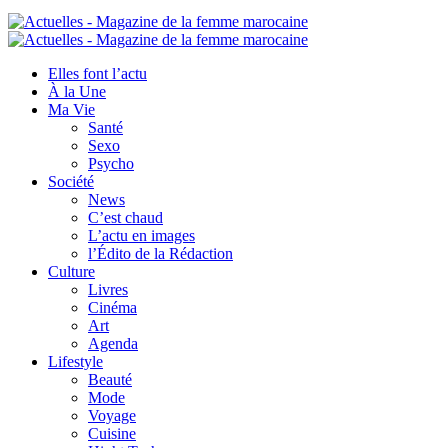
Elles font l’actu
À la Une
Ma Vie
Santé
Sexo
Psycho
Société
News
C’est chaud
L’actu en images
l’Édito de la Rédaction
Culture
Livres
Cinéma
Art
Agenda
Lifestyle
Beauté
Mode
Voyage
Cuisine