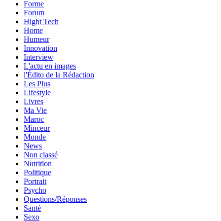
Forme
Forum
Hight Tech
Home
Humeur
Innovation
Interview
L'actu en images
l'Édito de la Rédaction
Les Plus
Lifestyle
Livres
Ma Vie
Maroc
Minceur
Monde
News
Non classé
Nutrition
Politique
Portrait
Psycho
Questions/Réponses
Santé
Sexo