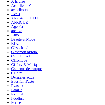
À la Une
Actuelles TV
actuelles.ma
Actus
Afric'ACTUELLES
AFRIQUE
Agenda
archive
Auto
Beauté & Mode
Blog
C'est chaud
C'est mon histoire
Carte Blanche
Chronique
Cinéma & Musique
Contenus de marque
Culture
Dernières actus
Elles font l'actu
Evasion
Famille
featured
Fooding
Forme