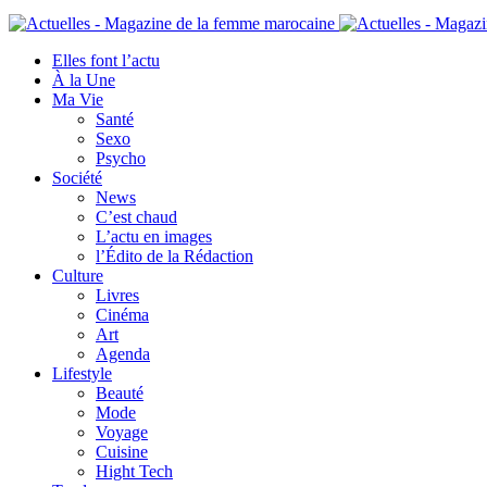
Elles font l’actu
À la Une
Ma Vie
Santé
Sexo
Psycho
Société
News
C’est chaud
L’actu en images
l’Édito de la Rédaction
Culture
Livres
Cinéma
Art
Agenda
Lifestyle
Beauté
Mode
Voyage
Cuisine
Hight Tech