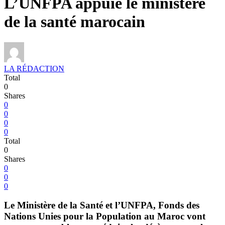
L’UNFPA appuie le ministère
de la santé marocain
LA RÉDACTION
Total
0
Shares
0
0
0
0
Total
0
Shares
0
0
0
Le Ministère de la Santé et l’UNFPA, Fonds des
Nations Unies pour la Population au Maroc vont