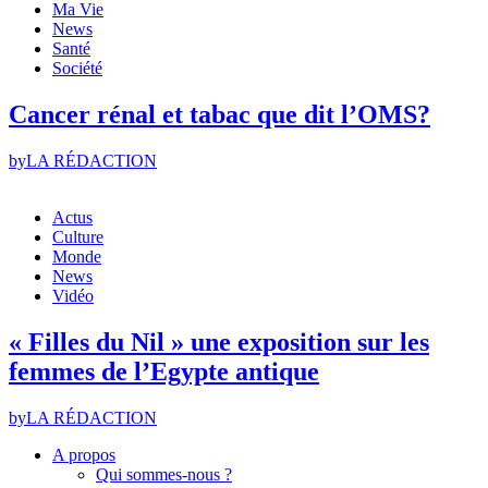
Ma Vie
News
Santé
Société
Cancer rénal et tabac que dit l’OMS?
by
LA RÉDACTION
Actus
Culture
Monde
News
Vidéo
« Filles du Nil » une exposition sur les
femmes de l’Egypte antique
by
LA RÉDACTION
A propos
Qui sommes-nous ?