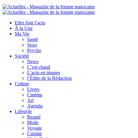
Elles font l’actu
À la Une
Ma Vie
Santé
Sexo
Psycho
Société
News
C’est chaud
L’actu en images
l’Édito de la Rédaction
Culture
Livres
Cinéma
Art
Agenda
Lifestyle
Beauté
Mode
Voyage
Cuisine