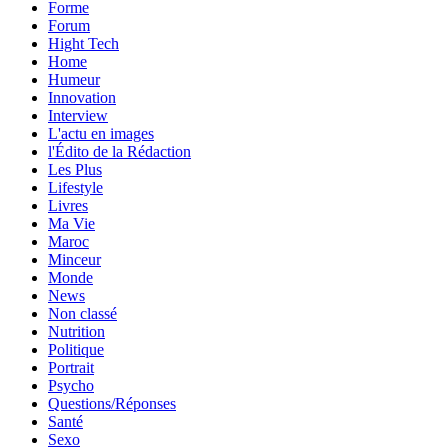
Forme
Forum
Hight Tech
Home
Humeur
Innovation
Interview
L'actu en images
l'Édito de la Rédaction
Les Plus
Lifestyle
Livres
Ma Vie
Maroc
Minceur
Monde
News
Non classé
Nutrition
Politique
Portrait
Psycho
Questions/Réponses
Santé
Sexo