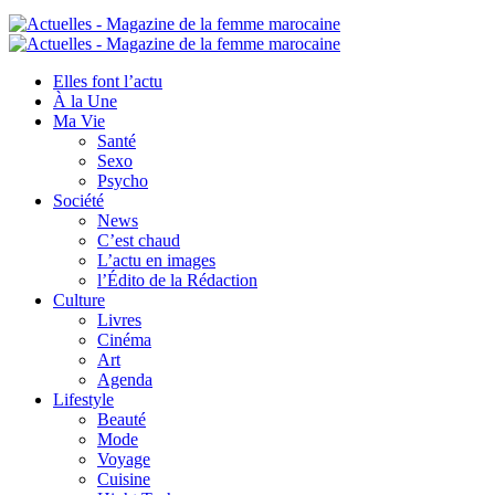
Elles font l’actu
À la Une
Ma Vie
Santé
Sexo
Psycho
Société
News
C’est chaud
L’actu en images
l’Édito de la Rédaction
Culture
Livres
Cinéma
Art
Agenda
Lifestyle
Beauté
Mode
Voyage
Cuisine