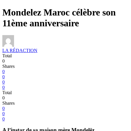
Mondelez Maroc célèbre son
11ème anniversaire
LA RÉDACTION
Total
0
Shares
0
0
0
0
Total
0
Shares
0
0
0
A l’instar de sa maison mère Mondelēz