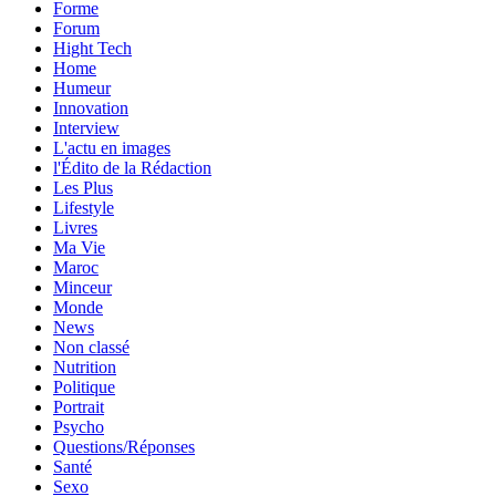
Forme
Forum
Hight Tech
Home
Humeur
Innovation
Interview
L'actu en images
l'Édito de la Rédaction
Les Plus
Lifestyle
Livres
Ma Vie
Maroc
Minceur
Monde
News
Non classé
Nutrition
Politique
Portrait
Psycho
Questions/Réponses
Santé
Sexo