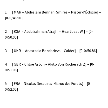
1.
[ MAR – Abdeslam Bennani Smires – Mister d’Éclipse]
–
[0-0/46.90]
2.
[ KSA – Abdulrahman Alrajhi – Heartbeat W ]
– [0-
0/50.05]
3.
[ UKR – Anastasia Bondarieva – Calder]
– [0-0/50.86]
4.
[ GBR – Chloe Aston – Akito Von Rocherath Z]
– [0-
0/51.96]
5.
[ FRA – Nicolas Deseuzes -Garou des Forets]
– [0-
0/52.05]