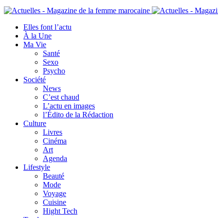
Elles font l’actu
À la Une
Ma Vie
Santé
Sexo
Psycho
Société
News
C’est chaud
L’actu en images
l’Édito de la Rédaction
Culture
Livres
Cinéma
Art
Agenda
Lifestyle
Beauté
Mode
Voyage
Cuisine
Hight Tech