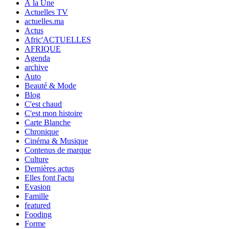
À la Une
Actuelles TV
actuelles.ma
Actus
Afric'ACTUELLES
AFRIQUE
Agenda
archive
Auto
Beauté & Mode
Blog
C'est chaud
C'est mon histoire
Carte Blanche
Chronique
Cinéma & Musique
Contenus de marque
Culture
Dernières actus
Elles font l'actu
Evasion
Famille
featured
Fooding
Forme