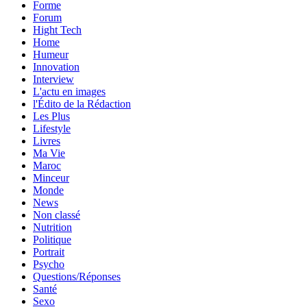
Forme
Forum
Hight Tech
Home
Humeur
Innovation
Interview
L'actu en images
l'Édito de la Rédaction
Les Plus
Lifestyle
Livres
Ma Vie
Maroc
Minceur
Monde
News
Non classé
Nutrition
Politique
Portrait
Psycho
Questions/Réponses
Santé
Sexo