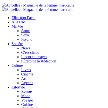
Elles font l’actu
À la Une
Ma Vie
Santé
Sexo
Psycho
Société
News
C’est chaud
L’actu en images
l’Édito de la Rédaction
Culture
Livres
Cinéma
Art
Agenda
Lifestyle
Beauté
Mode
Voyage
Cuisine