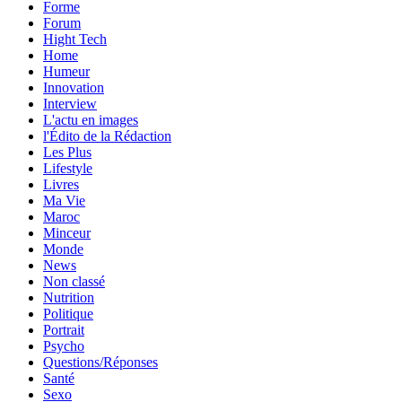
Forme
Forum
Hight Tech
Home
Humeur
Innovation
Interview
L'actu en images
l'Édito de la Rédaction
Les Plus
Lifestyle
Livres
Ma Vie
Maroc
Minceur
Monde
News
Non classé
Nutrition
Politique
Portrait
Psycho
Questions/Réponses
Santé
Sexo