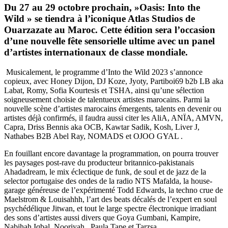
Du 27 au 29 octobre prochain, »Oasis: Into the
Wild » se tiendra à l’iconique Atlas Studios de
Ouarzazate au Maroc. Cette édition sera l’occasion
d’une nouvelle fête sensorielle ultime avec un panel
d’artistes internationaux de classe mondiale.
Musicalement, le programme d’Into the Wild 2023 s’annonce
copieux, avec Honey Dijon, DJ Koze, Jyoty, Partiboi69 b2b LB aka
Labat, Romy, Sofia Kourtesis et TSHA, ainsi qu’une sélection
soigneusement choisie de talentueux artistes marocains. Parmi la
nouvelle scène d’artistes marocains émergents, talents en devenir ou
artistes déjà confirmés, il faudra aussi citer les AliA, ANÏA, AMVN,
Capra, Driss Bennis aka OCB, Kawtar Sadik, Kosh, Liver J,
Nathabes B2B Abel Ray, NOMADS et OJOO GYAL .
En fouillant encore davantage la programmation, on pourra trouver
les paysages post-rave du producteur britannico-pakistanais
Ahadadream, le mix éclectique de funk, de soul et de jazz de la
selector portugaise des ondes de la radio NTS Mafalda, la house-
garage généreuse de l’expérimenté Todd Edwards, la techno crue de
Maelstrom & Louisahhh, l’art des beats décalés de l’expert en soul
psychédélique Jitwan, et tout le large spectre électronique irradiant
des sons d’artistes aussi divers que Goya Gumbani, Kampire,
Nabihah Iqbal, Nooriyah, Paula Tape et Tarzsa.