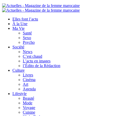
Elles font l’actu
À la Une
Ma Vie
Santé
Sexo
Psycho
Société
News
C’est chaud
L’actu en images
l’Édito de la Rédaction
Culture
Livres
Cinéma
Art
Agenda
Lifestyle
Beauté
Mode
Voyage
Cuisine