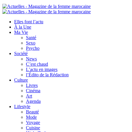
Elles font l’actu
À la Une
Ma Vie
Santé
Sexo
Psycho
Société
News
C’est chaud
L’actu en images
l’Édito de la Rédaction
Culture
Livres
Cinéma
Art
Agenda
Lifestyle
Beauté
Mode
Voyage
Cuisine