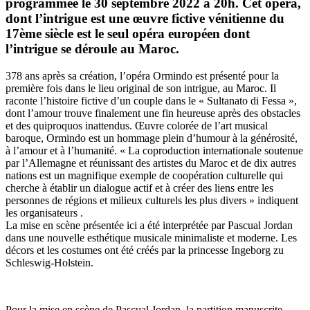
programmée le 30 septembre 2022 à 20h. Cet opéra,
dont l’intrigue est une œuvre fictive vénitienne du
17ème siècle est le seul opéra européen dont
l’intrigue se déroule au Maroc.
378 ans après sa création, l’opéra Ormindo est présenté pour la
première fois dans le lieu original de son intrigue, au Maroc. Il
raconte l’histoire fictive d’un couple dans le « Sultanato di Fessa »,
dont l’amour trouve finalement une fin heureuse après des obstacles
et des quiproquos inattendus. Œuvre colorée de l’art musical
baroque, Ormindo est un hommage plein d’humour à la générosité,
à l’amour et à l’humanité. « La coproduction internationale soutenue
par l’Allemagne et réunissant des artistes du Maroc et de dix autres
nations est un magnifique exemple de coopération culturelle qui
cherche à établir un dialogue actif et à créer des liens entre les
personnes de régions et milieux culturels les plus divers » indiquent
les organisateurs .
La mise en scène présentée ici a été interprétée par Pascual Jordan
dans une nouvelle esthétique musicale minimaliste et moderne. Les
décors et les costumes ont été créés par la princesse Ingeborg zu
Schleswig-Holstein.
Pour la mise en scène de Pascual Jordan, la partition manuscrite