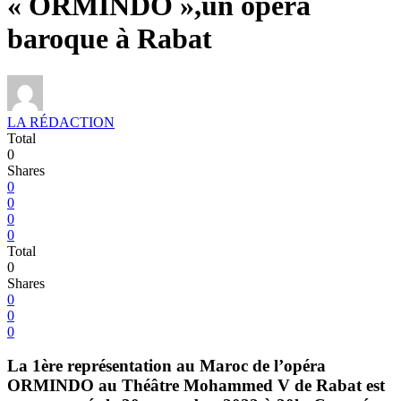
« ORMINDO »,un opéra
baroque à Rabat
LA RÉDACTION
Total
0
Shares
0
0
0
0
Total
0
Shares
0
0
0
La 1ère représentation au Maroc de l’opéra
ORMINDO au Théâtre Mohammed V de Rabat est