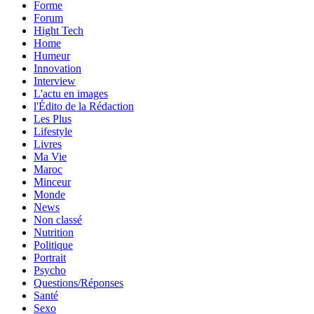
Forme
Forum
Hight Tech
Home
Humeur
Innovation
Interview
L'actu en images
l'Édito de la Rédaction
Les Plus
Lifestyle
Livres
Ma Vie
Maroc
Minceur
Monde
News
Non classé
Nutrition
Politique
Portrait
Psycho
Questions/Réponses
Santé
Sexo