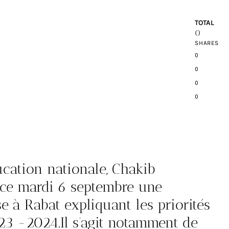
TOTAL
0
SHARES
0
0
0
0
ucation nationale, Chakib
 ce mardi 6 septembre une
e à Rabat expliquant les priorités
023 -2024.Il s’agit notamment de