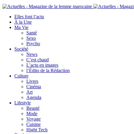
Elles font l’actu
À la Une
Ma Vie
Santé
Sexo
Psycho
Société
News
C’est chaud
L’actu en images
l’Édito de la Rédaction
Culture
Livres
Cinéma
Art
Agenda
Lifestyle
Beauté
Mode
Voyage
Cuisine
Hight Tech