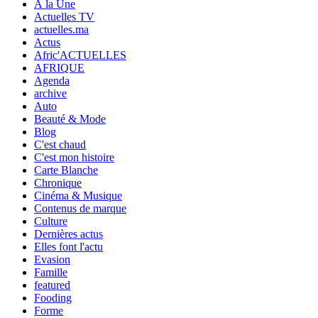
À la Une
Actuelles TV
actuelles.ma
Actus
Afric'ACTUELLES
AFRIQUE
Agenda
archive
Auto
Beauté & Mode
Blog
C'est chaud
C'est mon histoire
Carte Blanche
Chronique
Cinéma & Musique
Contenus de marque
Culture
Dernières actus
Elles font l'actu
Evasion
Famille
featured
Fooding
Forme