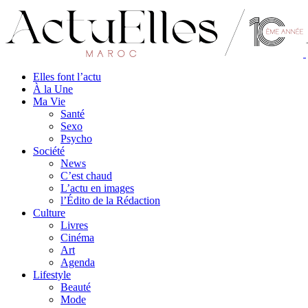
Elles font l’actu
À la Une
Ma Vie
Santé
Sexo
Psycho
Société
News
C’est chaud
L’actu en images
l’Édito de la Rédaction
Culture
Livres
Cinéma
Art
Agenda
Lifestyle
Beauté
Mode