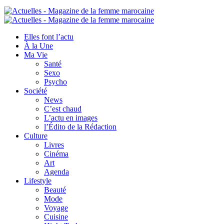
Elles font l’actu
À la Une
Ma Vie
Santé
Sexo
Psycho
Société
News
C’est chaud
L’actu en images
l’Édito de la Rédaction
Culture
Livres
Cinéma
Art
Agenda
Lifestyle
Beauté
Mode
Voyage
Cuisine