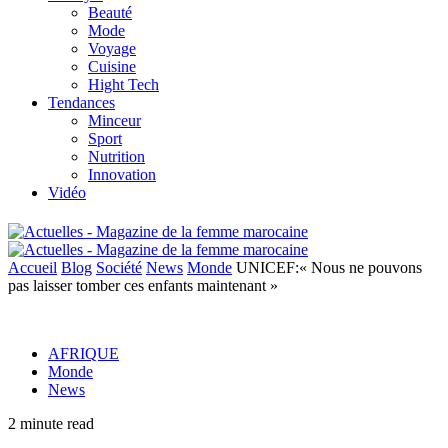
Beauté
Mode
Voyage
Cuisine
Hight Tech
Tendances
Minceur
Sport
Nutrition
Innovation
Vidéo
Accueil
Blog
Société
News
Monde
UNICEF:« Nous ne pouvons
pas laisser tomber ces enfants maintenant »
AFRIQUE
Monde
News
2 minute read