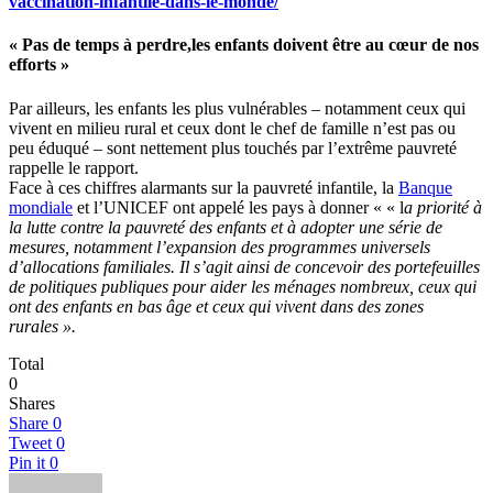
vaccination-infantile-dans-le-monde/
« Pas de temps à perdre,les enfants doivent être au cœur de nos
efforts »
Par ailleurs, les enfants les plus vulnérables – notamment ceux qui
vivent en milieu rural et ceux dont le chef de famille n’est pas ou
peu éduqué – sont nettement plus touchés par l’extrême pauvreté
rappelle le rapport.
Face à ces chiffres alarmants sur la pauvreté infantile, la
Banque
mondiale
et l’UNICEF ont appelé les pays à donner « « l
a priorité à
la lutte contre la pauvreté des enfants et à adopter une série de
mesures, notamment l’expansion des programmes universels
d’allocations familiales. Il s’agit ainsi de concevoir des portefeuilles
de politiques publiques pour aider les ménages nombreux, ceux qui
ont des enfants en bas âge et ceux qui vivent dans des zones
rurales ».
Total
0
Shares
Share
0
Tweet
0
Pin it
0