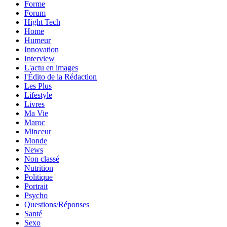
Forme
Forum
Hight Tech
Home
Humeur
Innovation
Interview
L'actu en images
l'Édito de la Rédaction
Les Plus
Lifestyle
Livres
Ma Vie
Maroc
Minceur
Monde
News
Non classé
Nutrition
Politique
Portrait
Psycho
Questions/Réponses
Santé
Sexo