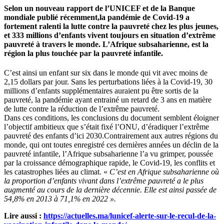
Selon un nouveau rapport de l’UNICEF et de la Banque
mondiale publié récemment,la pandémie de Covid-19 a
fortement ralenti la lutte contre la pauvreté chez les plus jeunes,
et 333 millions d’enfants vivent toujours en situation d’extrême
pauvreté à travers le monde. L’Afrique subsaharienne, est la
région la plus touchée par la pauvreté infantile.
C’est ainsi un enfant sur six dans le monde qui vit avec moins de
2,15 dollars par jour. Sans les perturbations liées à la Covid-19, 30
millions d’enfants supplémentaires auraient pu être sortis de la
pauvreté, la pandémie ayant entrainé un retard de 3 ans en matière
de lutte contre la réduction de l’extrême pauvreté.
Dans ces conditions, les conclusions du document semblent éloigner
l’objectif ambitieux que s’était fixé l’ONU, d’éradiquer l’extrême
pauvreté des enfants d’ici 2030.Contrairement aux autres régions du
monde, qui ont toutes enregistré ces dernières années un déclin de la
pauvreté infantile, l’Afrique subsaharienne l’a vu grimper, poussée
par la croissance démographique rapide, le Covid-19, les conflits et
les catastrophes liées au climat. «
C’est en Afrique subsaharienne où
la proportion d’enfants vivant dans l’extrême pauvreté a le plus
augmenté au cours de la dernière décennie. Elle est ainsi passée de
54,8% en 2013 à 71,1% en 2022 ».
Lire aussi :
https://actuelles.ma/lunicef-alerte-sur-le-recul-de-la-