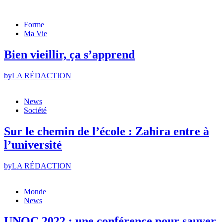
Forme
Ma Vie
Bien vieillir, ça s’apprend
by
LA RÉDACTION
News
Société
Sur le chemin de l’école : Zahira entre à
l’université
by
LA RÉDACTION
Monde
News
UNOC 2022 : une conférence pour sauver