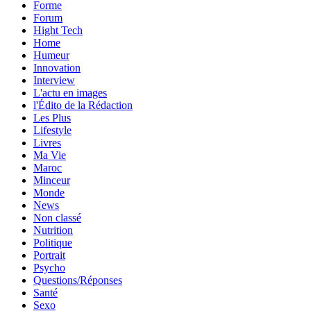
Forme
Forum
Hight Tech
Home
Humeur
Innovation
Interview
L'actu en images
l'Édito de la Rédaction
Les Plus
Lifestyle
Livres
Ma Vie
Maroc
Minceur
Monde
News
Non classé
Nutrition
Politique
Portrait
Psycho
Questions/Réponses
Santé
Sexo