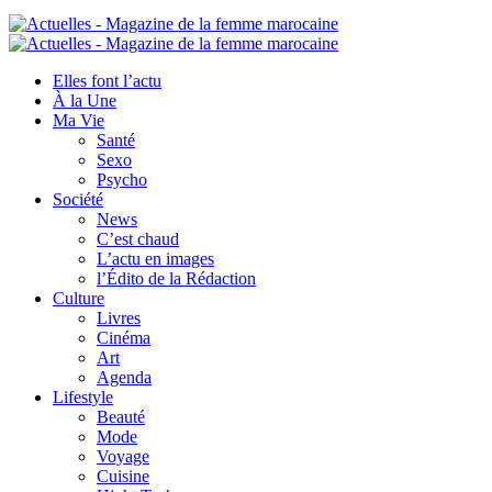
Elles font l’actu
À la Une
Ma Vie
Santé
Sexo
Psycho
Société
News
C’est chaud
L’actu en images
l’Édito de la Rédaction
Culture
Livres
Cinéma
Art
Agenda
Lifestyle
Beauté
Mode
Voyage
Cuisine