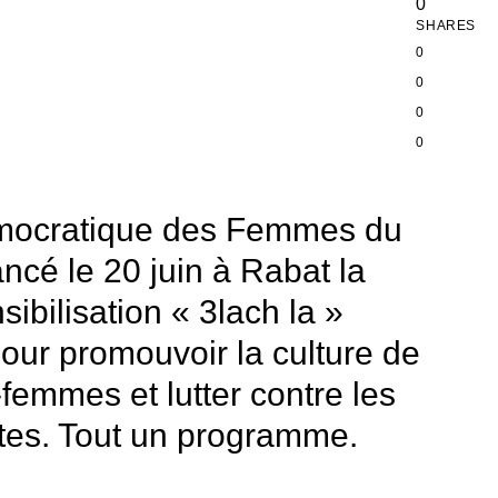
0
SHARES
0
0
0
0
émocratique des Femmes du
cé le 20 juin à Rabat la
bilisation « 3lach la »
pour promouvoir la culture de
femmes et lutter contre les
stes. Tout un programme.