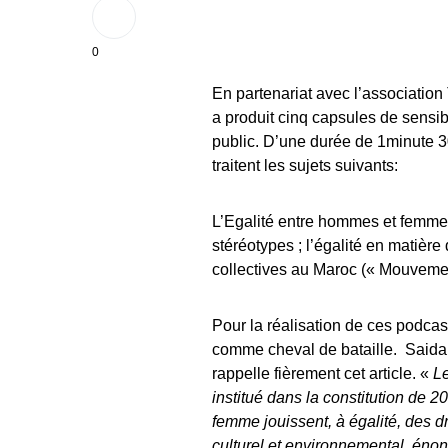
0
En partenariat avec l’associatio
a produit cinq capsules de sensib
public. D’une durée de 1minute 30
traitent les sujets suivants:
L’Egalité entre hommes et femmes 
stéréotypes ; l’égalité en matièr
collectives au Maroc (« Mouvemen
Pour la réalisation de ces podcasts
comme cheval de bataille. Saida 
rappelle fièrement cet article. «
Le
institué dans la constitution de 2
femme jouissent, à égalité, des dro
culturel et environnemental, énonc