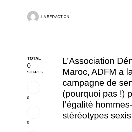
LA RÉDACTION
TOTAL
L’Association D
0
Maroc, ADFM a lan
SHARES
campagne de sensi
(pourquoi pas !) 
0
l’égalité hommes-
stéréotypes sexi
0