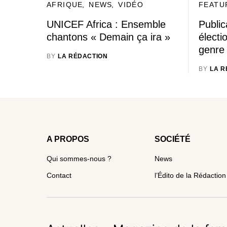
AFRIQUE
NEWS
VIDÉO
FEATU
UNICEF Africa : Ensemble
Public
chantons « Demain ça ira »
électi
genre
BY
LA RÉDACTION
BY
LA R
A PROPOS
SOCIÉTÉ
Qui sommes-nous ?
News
Contact
l’Édito de la Rédaction