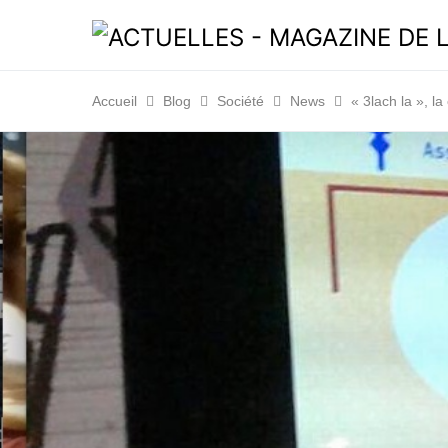
Accueil
Blog
Société
News
« 3lach la », l