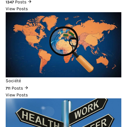
Posts
1347
View Posts
Société
Posts
711
View Posts