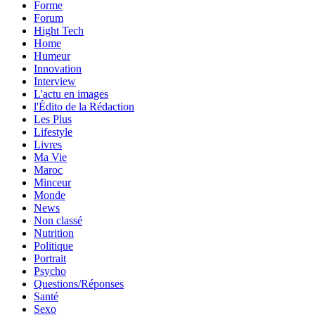
Forme
Forum
Hight Tech
Home
Humeur
Innovation
Interview
L'actu en images
l'Édito de la Rédaction
Les Plus
Lifestyle
Livres
Ma Vie
Maroc
Minceur
Monde
News
Non classé
Nutrition
Politique
Portrait
Psycho
Questions/Réponses
Santé
Sexo