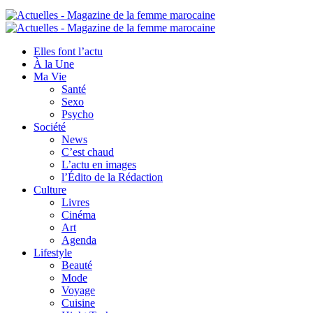
Elles font l’actu
À la Une
Ma Vie
Santé
Sexo
Psycho
Société
News
C’est chaud
L’actu en images
l’Édito de la Rédaction
Culture
Livres
Cinéma
Art
Agenda
Lifestyle
Beauté
Mode
Voyage
Cuisine