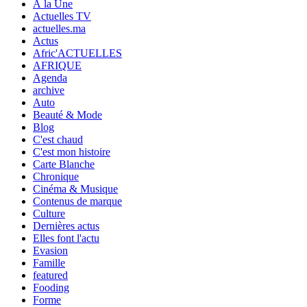
À la Une
Actuelles TV
actuelles.ma
Actus
Afric'ACTUELLES
AFRIQUE
Agenda
archive
Auto
Beauté & Mode
Blog
C'est chaud
C'est mon histoire
Carte Blanche
Chronique
Cinéma & Musique
Contenus de marque
Culture
Dernières actus
Elles font l'actu
Evasion
Famille
featured
Fooding
Forme