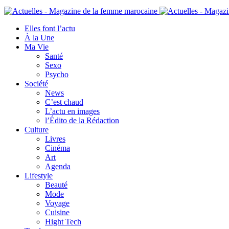
Elles font l’actu
À la Une
Ma Vie
Santé
Sexo
Psycho
Société
News
C’est chaud
L’actu en images
l’Édito de la Rédaction
Culture
Livres
Cinéma
Art
Agenda
Lifestyle
Beauté
Mode
Voyage
Cuisine
Hight Tech