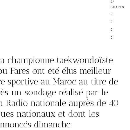
0
SHARES
0
0
0
0
la championne taekwondoïste
 Fares ont été élus meilleur
re sportive au Maroc au titre de
rès un sondage réalisé par le
la Radio nationale auprès de 40
ues nationaux et dont les
 annoncés dimanche.