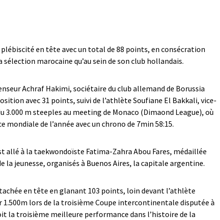
lébiscité en tête avec un total de 88 points, en consécration
la sélection marocaine qu’au sein de son club hollandais.
fenseur Achraf Hakimi, sociétaire du club allemand de Borussia
ition avec 31 points, suivi de l’athlète Soufiane El Bakkali, vice-
u 3.000 m steeples au meeting de Monaco (Dimaond League), où
nce mondiale de l’année avec un chrono de 7min 58:15.
st allé à la taekwondoïste Fatima-Zahra Abou Fares, médaillée
e la jeunesse, organisés à Buenos Aires, la capitale argentine.
étachée en tête en glanant 103 points, loin devant l’athlète
ur 1.500m lors de la troisième Coupe intercontinentale disputée à
it la troisième meilleure performance dans l’histoire de la