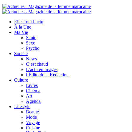
Elles font l’actu
À la Une
Ma Vie
Santé
Sexo
Psycho
Société
News
C’est chaud
L’actu en images
l’Édito de la Rédaction
Culture
Livres
Cinéma
Art
Agenda
Lifestyle
Beauté
Mode
Voyage
Cuisine