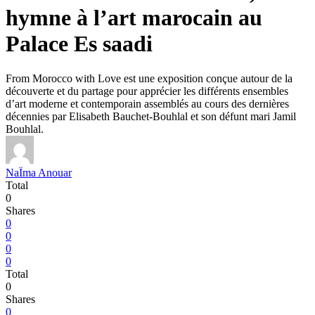
hymne à l’art marocain au
Palace Es saadi
From Morocco with Love est une exposition conçue autour de la
découverte et du partage pour apprécier les différents ensembles
d’art moderne et contemporain assemblés au cours des dernières
décennies par Elisabeth Bauchet-Bouhlal et son défunt mari Jamil
Bouhlal.
NaÏma Anouar
Total
0
Shares
0
0
0
0
Total
0
Shares
0