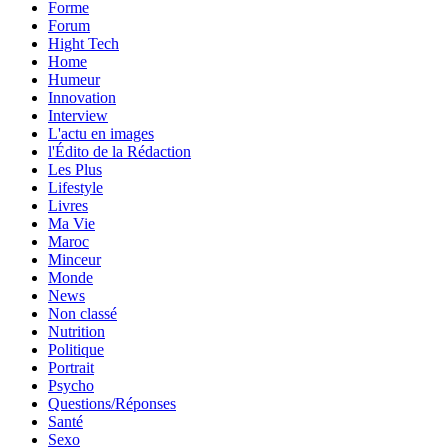
Forme
Forum
Hight Tech
Home
Humeur
Innovation
Interview
L'actu en images
l'Édito de la Rédaction
Les Plus
Lifestyle
Livres
Ma Vie
Maroc
Minceur
Monde
News
Non classé
Nutrition
Politique
Portrait
Psycho
Questions/Réponses
Santé
Sexo