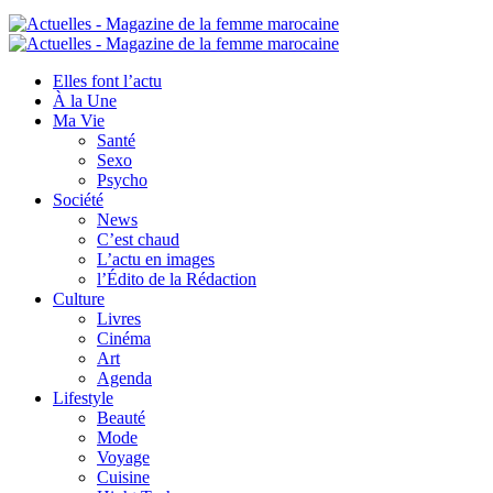
Elles font l’actu
À la Une
Ma Vie
Santé
Sexo
Psycho
Société
News
C’est chaud
L’actu en images
l’Édito de la Rédaction
Culture
Livres
Cinéma
Art
Agenda
Lifestyle
Beauté
Mode
Voyage
Cuisine