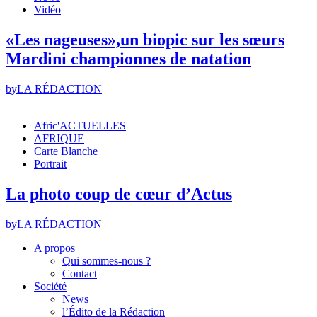
Vidéo
«Les nageuses»,un biopic sur les sœurs
Mardini championnes de natation
by
LA RÉDACTION
Afric'ACTUELLES
AFRIQUE
Carte Blanche
Portrait
La photo coup de cœur d’Actus
by
LA RÉDACTION
A propos
Qui sommes-nous ?
Contact
Société
News
l’Édito de la Rédaction