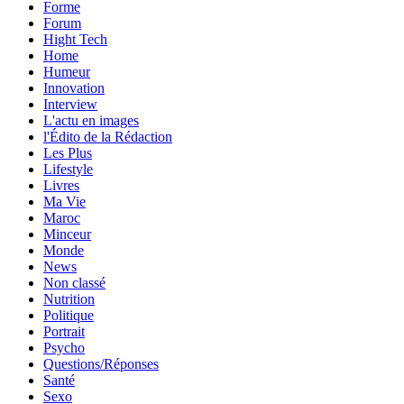
Forme
Forum
Hight Tech
Home
Humeur
Innovation
Interview
L'actu en images
l'Édito de la Rédaction
Les Plus
Lifestyle
Livres
Ma Vie
Maroc
Minceur
Monde
News
Non classé
Nutrition
Politique
Portrait
Psycho
Questions/Réponses
Santé
Sexo