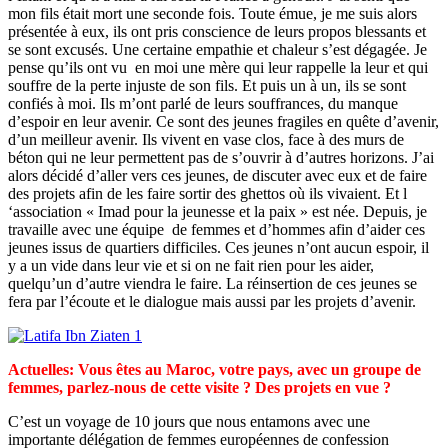
mon fils était mort une seconde fois. Toute émue, je me suis alors
présentée à eux, ils ont pris conscience de leurs propos blessants et
se sont excusés. Une certaine empathie et chaleur s’est dégagée. Je
pense qu’ils ont vu en moi une mère qui leur rappelle la leur et qui
souffre de la perte injuste de son fils. Et puis un à un, ils se sont
confiés à moi. Ils m’ont parlé de leurs souffrances, du manque
d’espoir en leur avenir. Ce sont des jeunes fragiles en quête d’avenir,
d’un meilleur avenir. Ils vivent en vase clos, face à des murs de
béton qui ne leur permettent pas de s’ouvrir à d’autres horizons. J’ai
alors décidé d’aller vers ces jeunes, de discuter avec eux et de faire
des projets afin de les faire sortir des ghettos où ils vivaient. Et l
‘association « Imad pour la jeunesse et la paix » est née. Depuis, je
travaille avec une équipe de femmes et d’hommes afin d’aider ces
jeunes issus de quartiers difficiles. Ces jeunes n’ont aucun espoir, il
y a un vide dans leur vie et si on ne fait rien pour les aider,
quelqu’un d’autre viendra le faire. La réinsertion de ces jeunes se
fera par l’écoute et le dialogue mais aussi par les projets d’avenir.
Actuelles: Vous êtes au Maroc, votre pays, avec un groupe
de
femmes,
parlez-nous de cette visite ? Des projets en vue ?
C’est un voyage de 10 jours que nous entamons avec une
importante délégation de femmes européennes de confession