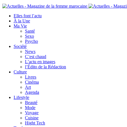
Elles font l’actu
À la Une
Ma Vie
Santé
Sexo
Psycho
Société
News
C’est chaud
L’actu en images
l’Édito de la Rédaction
Culture
Livres
Cinéma
Art
Agenda
Lifestyle
Beauté
Mode
Voyage
Cuisine
Hight Tech