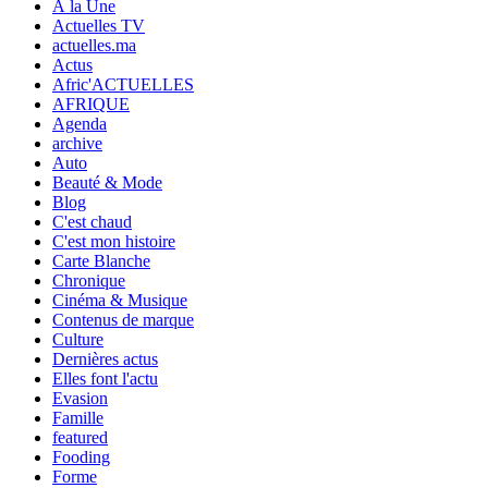
À la Une
Actuelles TV
actuelles.ma
Actus
Afric'ACTUELLES
AFRIQUE
Agenda
archive
Auto
Beauté & Mode
Blog
C'est chaud
C'est mon histoire
Carte Blanche
Chronique
Cinéma & Musique
Contenus de marque
Culture
Dernières actus
Elles font l'actu
Evasion
Famille
featured
Fooding
Forme