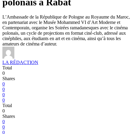
polonais à Rabat
L’Ambassade de la République de Pologne au Royaume du Maroc,
en partenariat avec le Musée Mohammed VI d’Art Moderne et
Contemporain, organise les Soirées ramadanesques avec le cinéma
polonais, un cycle de projections en format ciné-club, adressé aux
cinéphiles, aux étudiants en art et en cinéma, ainsi qu’à tous les
amateurs de cinéma d’auteur.
LA RÉDACTION
Total
0
Shares
0
0
0
0
Total
0
Shares
0
0
0