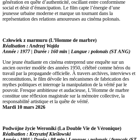
génération en quête d’authenticité, oscillant entre conformisme
social et désir d’émancipation. Le film capte l’énergie d’une
jeunesse urbaine moderne et marque un tournant dans la
représentation des relations amoureuses au cinéma polonais.
Człowiek z marmuru (L’Homme de marbre)
Réalisation : Andrzej Wajda
Année : 1977 | Durée : 160 min | Langue : polonais (ST ANG)
Une jeune étudiante en cinéma entreprend une enquête sur un
ancien ouvrier modèle des années 1950, célébré comme héros du
travail par la propagande officielle. À travers archives, interviews et
reconstitutions, le film dévoile les mécanismes de fabrication des
mythes politiques et interroge la manipulation de la vérité par le
pouvoir. Fresque ambitieuse et audacieuse, L’Homme de marbre
constitue une réflexion magistrale sur la mémoire collective, la
responsabilité artistique et la quête de vérité.
Mardi 10 mars 2026
Podwójne życie Weroniki (La Double Vie de Véronique)
Réalisation : Krzysztof Kieślowski
Année : 1991 | Durée : 98 min | Langues : polonais / français (ST