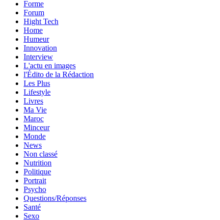
Forme
Forum
Hight Tech
Home
Humeur
Innovation
Interview
L'actu en images
l'Édito de la Rédaction
Les Plus
Lifestyle
Livres
Ma Vie
Maroc
Minceur
Monde
News
Non classé
Nutrition
Politique
Portrait
Psycho
Questions/Réponses
Santé
Sexo