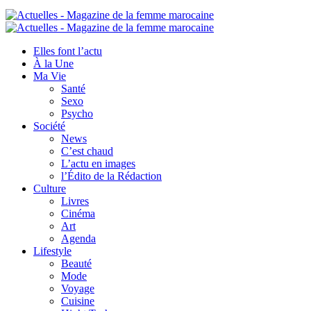
Elles font l’actu
À la Une
Ma Vie
Santé
Sexo
Psycho
Société
News
C’est chaud
L’actu en images
l’Édito de la Rédaction
Culture
Livres
Cinéma
Art
Agenda
Lifestyle
Beauté
Mode
Voyage
Cuisine