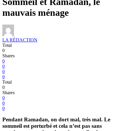
Sommeil et Ramadan, le
mauvais ménage
LA RÉDACTION
Total
0
Shares
0
0
0
0
Total
0
Shares
0
0
0
Pendant Ramadan, on dort mal, très mal. Le
sommeil est perturbé et cela n’est pas sans