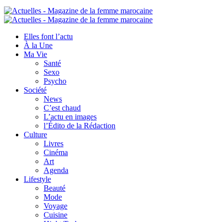
Elles font l’actu
À la Une
Ma Vie
Santé
Sexo
Psycho
Société
News
C’est chaud
L’actu en images
l’Édito de la Rédaction
Culture
Livres
Cinéma
Art
Agenda
Lifestyle
Beauté
Mode
Voyage
Cuisine