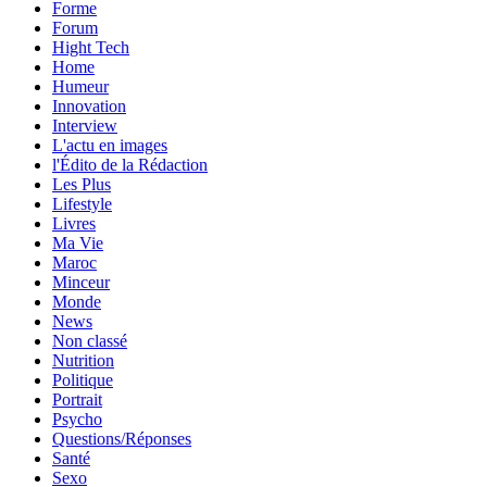
Forme
Forum
Hight Tech
Home
Humeur
Innovation
Interview
L'actu en images
l'Édito de la Rédaction
Les Plus
Lifestyle
Livres
Ma Vie
Maroc
Minceur
Monde
News
Non classé
Nutrition
Politique
Portrait
Psycho
Questions/Réponses
Santé
Sexo