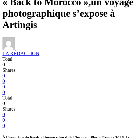
« Back to Morocco »,un voyage
photographique s’expose à
Artingis
LA RÉDACTION
Total
0
Shares
0
0
0
0
Total
0
Shares
0
0
0
À l’occasion du Festival international de l’image – Photo Tanger 2026, la