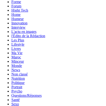
Forme
Forum
Hight Tech
Home
Humeur
Innovation
Interview
L'actu en images
l'Édito de la Rédaction
Les Plus
Lifestyle
Livres
Ma Vie
Maroc
Minceur
Monde
News
Non classé
Nutrition
Politique
Portrait
Psycho
Questions/Réponses
Santé
Sexo