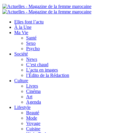
Elles font l’actu
À la Une
Ma Vie
Santé
Sexo
Psycho
Société
News
C’est chaud
L’actu en images
l’Édito de la Rédaction
Culture
Livres
Cinéma
Art
Agenda
Lifestyle
Beauté
Mode
Voyage
Cuisine