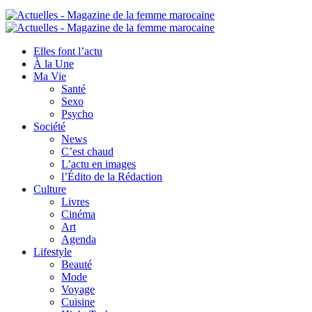
Elles font l’actu
À la Une
Ma Vie
Santé
Sexo
Psycho
Société
News
C’est chaud
L’actu en images
l’Édito de la Rédaction
Culture
Livres
Cinéma
Art
Agenda
Lifestyle
Beauté
Mode
Voyage
Cuisine