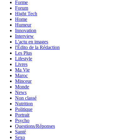
Forme
Forum
Hight Tech
Home
Humeur
Innovation
Interview
L'actu en images
l'Édito de la Rédaction
Les Plus
Lifestyle
Livres
Ma Vie
Maroc
Minceur
Monde
News
Non classé
Nutrition
Politique
Portrait
Psycho
Questions/Réponses
Santé
Sexo