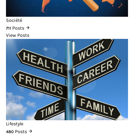
Société
Posts
711
View Posts
Lifestyle
Posts
480