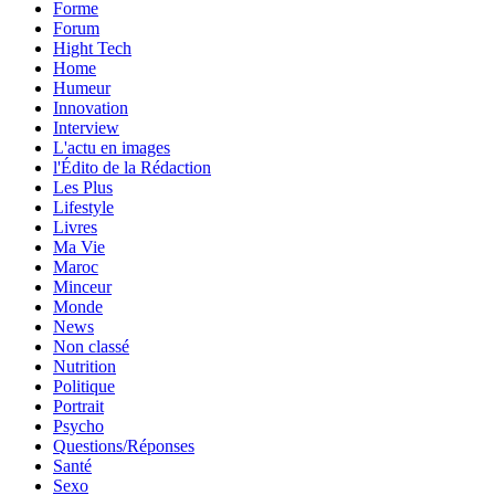
Forme
Forum
Hight Tech
Home
Humeur
Innovation
Interview
L'actu en images
l'Édito de la Rédaction
Les Plus
Lifestyle
Livres
Ma Vie
Maroc
Minceur
Monde
News
Non classé
Nutrition
Politique
Portrait
Psycho
Questions/Réponses
Santé
Sexo