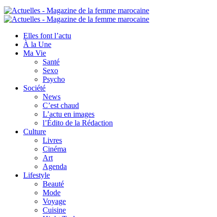
Elles font l’actu
À la Une
Ma Vie
Santé
Sexo
Psycho
Société
News
C’est chaud
L’actu en images
l’Édito de la Rédaction
Culture
Livres
Cinéma
Art
Agenda
Lifestyle
Beauté
Mode
Voyage
Cuisine